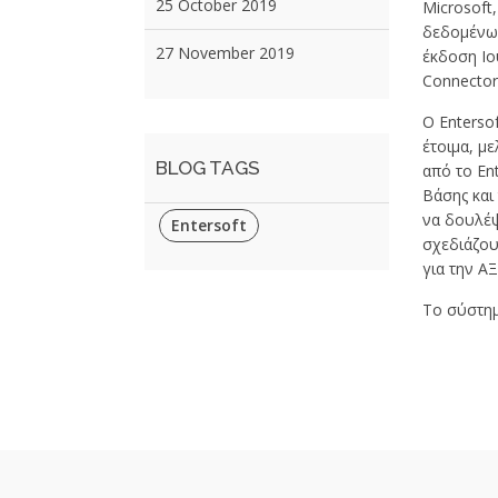
25 October 2019
Microsoft
δεδομένων
27 November 2019
έκδοση Ιο
Connector 
Ο Enterso
έτοιμα, μ
BLOG TAGS
από το En
Βάσης και
να δουλέψ
Entersoft
σχεδιάζου
για την Α
Το σύστημ